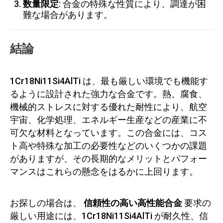
数量限定
: 合金の特殊な性質により、調達が困
難な場合があります。
結論
1Cr18Ni11Si4AlTi は、最も厳しい環境でも機能す
るように設計された強力な合金です。熱、腐食、
機械的ストレスに対する優れた耐性により、航空
宇宙、化学処理、エネルギー生産などの産業に不
可欠な材料となっています。この合金には、コス
ト高や特殊な加工の必要性などのいくつかの課題
がありますが、その長期的なメリットとパフォー
マンスはこれらの懸念をはるかに上回ります。
お探しの場合は、
信頼性の高い高性能合金
要求の
厳しい用途には、1Cr18Ni11Si4AlTi が耐久性、信