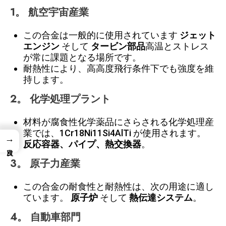
1。
航空宇宙産業
この合金は一般的に使用されています
ジェット
エンジン
そして
タービン部品
高温とストレス
が常に課題となる場所です。
耐熱性により、高高度飛行条件下でも強度を維
持します。
2。
化学処理プラント
材料が腐食性化学薬品にさらされる化学処理産
業では、1Cr18Ni11Si4AlTi が使用されます。
→
反応容器、パイプ、熱交換器
。
3。
原子力産業
この合金の耐食性と耐熱性は、次の用途に適し
ています。
原子炉
そして
熱伝達システム
。
4。
自動車部門