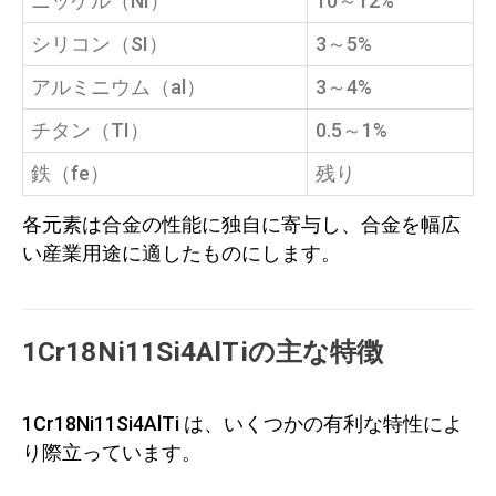
ニッケル（NI）
10～12%
シリコン（SI）
3～5%
アルミニウム（al）
3～4%
チタン（TI）
0.5～1%
鉄（fe）
残り
各元素は合金の性能に独自に寄与し、合金を幅広
い産業用途に適したものにします。
1Cr18Ni11Si4AlTiの主な特徴
1Cr18Ni11Si4AlTi は、いくつかの有利な特性によ
り際立っています。