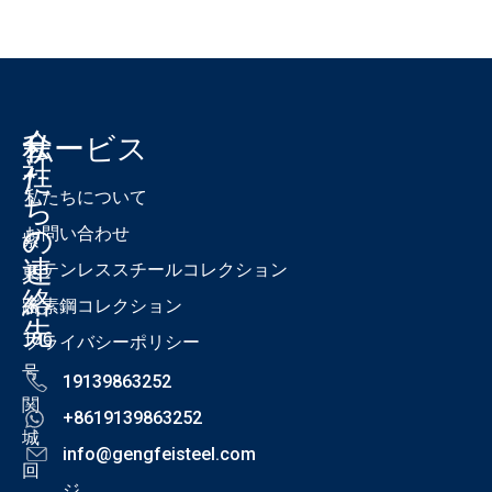
会
私
サービス
社
た
私たちについて
ち
の
お問い合わせ
紫
連
ステンレススチールコレクション
東
絡
路
炭素鋼コレクション
先
186
プライバシーポリシー
号
19139863252
関
+8619139863252
城
info@gengfeisteel.com
回
ジ