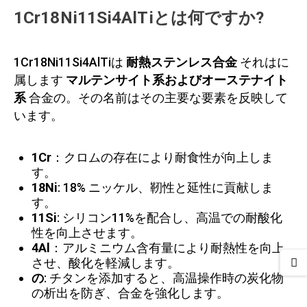
1Cr18Ni11Si4AlTiとは何ですか?
1Cr18Ni11Si4AlTiは
耐熱ステンレス合金
それはに
属します
マルテンサイト系およびオーステナイト
系
合金の。その名前はその主要な要素を反映して
います。
1Cr
：クロムの存在により耐食性が向上しま
す。
18Ni
: 18% ニッケル、靭性と延性に貢献しま
す。
11Si
: シリコン11%を配合し、高温での耐酸化
性を向上させます。
4Al
：アルミニウム含有量により耐熱性を向上
させ、酸化を軽減します。
の
: チタンを添加すると、高温操作時の炭化物
の析出を防ぎ、合金を強化します。