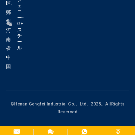
区、
ェ
ニ
鄭
ー-
州、
GF
ス
河
チ
南
ー
ル
省
中
国
©Henan Gengfei Industrial Co.、Ltd。2025。AllRights
Reserved