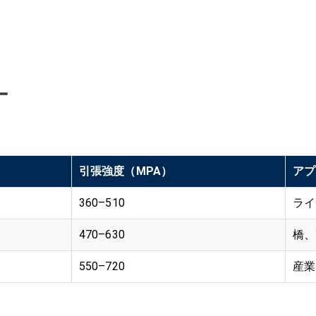
。
ー
引張強度（MPA）
アプ
360–510
ライ
470–630
橋、
550–720
産業