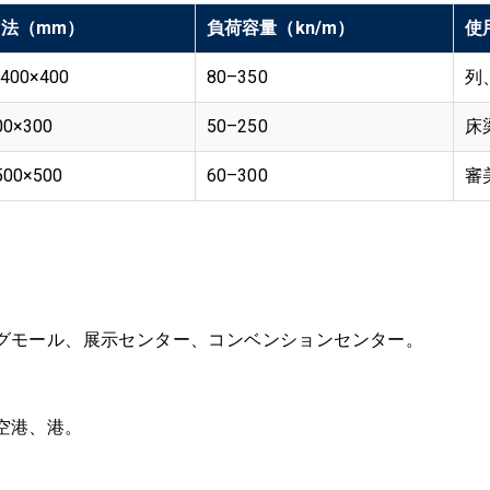
法（mm）
負荷容量（kn/m）
使
400×400
80–350
列
00×300
50–250
床
500×500
60–300
審
グモール、展示センター、コンベンションセンター。
空港、港。