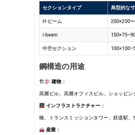
セクションタイプ
典型的な寸
H-ビーム
200×200〜
i-beam
150×75–9
中空セクション
100×100–
鋼構造の用途
🏗
建物
：
高層ビル、高層オフィスビル、ショッピン
インフラストラクチャー
：
橋、トランスミッションタワー、鉄道駅、
産業
：