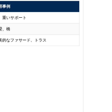
用事例
、重いサポート
梁、橋
美的なファサード、トラス