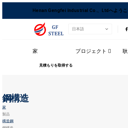
Henan Gengfei Industrial Co.、Ltdへよう
家
製品
プロジェクト
耿
見積もりを取得する
鋼構造
家
製品
構造鋼
鋼構造