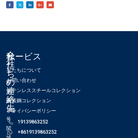
会
私
サービス
社
た
私たちについて
ち
の
お問い合わせ
紫
連
ステンレススチールコレクション
東
絡
路
炭素鋼コレクション
先
186
プライバシーポリシー
号
19139863252
関
+8619139863252
城