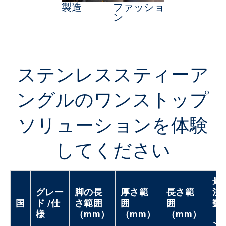
製造
ファッショ
ン
ステンレススティーア
ングルのワンストップ
ソリューションを体験
してください
最
グレー
脚の長
厚さ範
長さ範
注
国
ド /仕
さ範囲
囲
囲
数
様
（mm）
（mm）
（mm）
（
ン