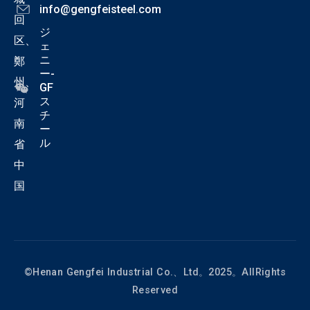
info@gengfeisteel.com
回
ジ
区、
ェ
ニ
鄭
ー-
州、
GF
ス
河
チ
南
ー
ル
省
中
国
©Henan Gengfei Industrial Co.、Ltd。2025。AllRights
Reserved