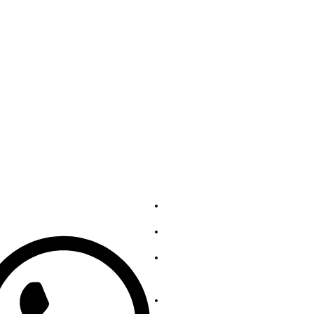
ostri contatti
Servizi
139863252
Chi siamo
Contattaci
Collezione Acciaio
Inossidabile
Collezione Acciaio al