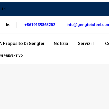
Ltd.
+8619139863252
info@gengfeisteel.co
A Proposito Di Gengfei
Notizia
Servizi
C
UN PREVENTIVO