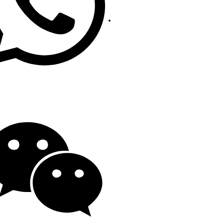
carbonio
politica sulla riservatezza
19139863252
o@gengfeisteel.com