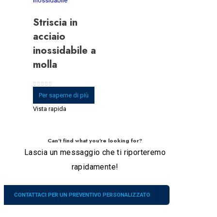
inossidabile
Striscia in
acciaio
inossidabile a
molla
0
su 5
Per saperne di più
Vista rapida
Can't find what you're looking for?
Lascia un messaggio che ti riporteremo
rapidamente!
CONTATTACI PER UN PREVENTIVO PERSONALIZZATO