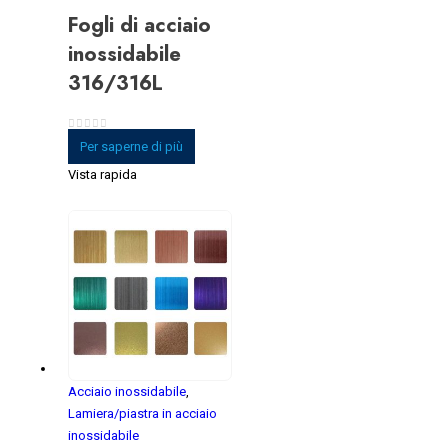
Fogli di acciaio
inossidabile
316/316L
0
su 5
Per saperne di più
Vista rapida
Acciaio inossidabile
,
Lamiera/piastra in acciaio
inossidabile