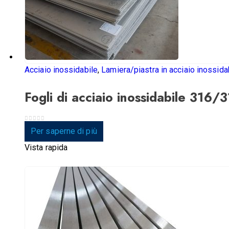
Acciaio inossidabile
,
Lamiera/piastra in acciaio inossida
Fogli di acciaio inossidabile 316/
0
su 5
Per saperne di più
Vista rapida