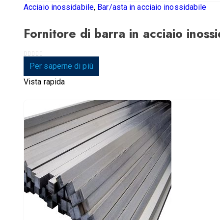
Acciaio inossidabile
,
Bar/asta in acciaio inossidabile
Fornitore di barra in acciaio inos
0
su 5
Per saperne di più
Vista rapida