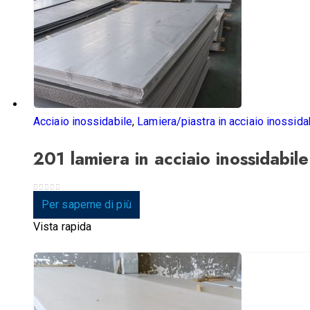
Acciaio inossidabile
,
Lamiera/piastra in acciaio inossida
201 lamiera in acciaio inossidabile
0
su 5
Per saperne di più
Vista rapida