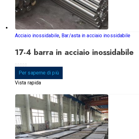
Acciaio inossidabile
,
Bar/asta in acciaio inossidabile
17-4 barra in acciaio inossidabile
0
su 5
Per saperne di più
Vista rapida