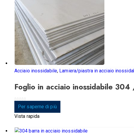
Acciaio inossidabile
,
Lamiera/piastra in acciaio inossida
Foglio in acciaio inossidabile 304
0
su 5
Per saperne di più
Vista rapida