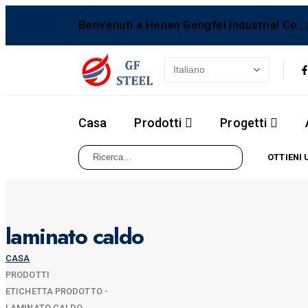
Benvenuti a Henan Gengfei Industrial Co., 
Casa
Prodotti
Progetti
OTTIENI 
laminato caldo
CASA
PRODOTTI
ETICHETTA PRODOTTO -
LAMINATO CALDO