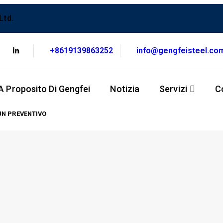
Ltd.
+8619139863252
info@gengfeisteel.co
A Proposito Di Gengfei
Notizia
Servizi
C
UN PREVENTIVO