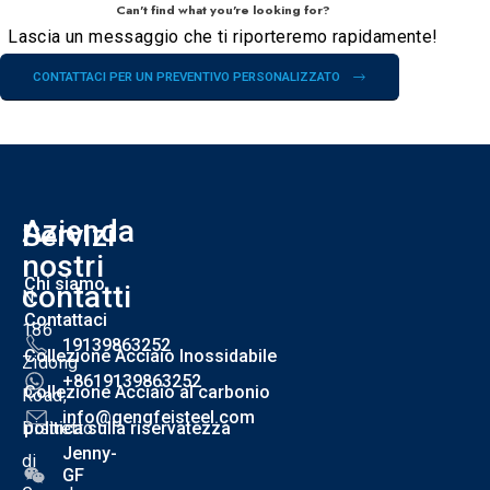
Can't find what you're looking for?
Lascia un messaggio che ti riporteremo rapidamente!
CONTATTACI PER UN PREVENTIVO PERSONALIZZATO
Azienda
I
Servizi
S
nostri
Chi siamo
contatti
N.
Contattaci
186
19139863252
Collezione Acciaio Inossidabile
Zidong
+8619139863252
Collezione Acciaio al carbonio
Road,
info@gengfeisteel.com
Distretto
politica sulla riservatezza
Jenny-
di
GF