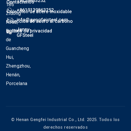
19139863252
Contáctenos
186
+8619139863252
Colección de acero inoxidable
Zidong
info@gengfeisteel.com
Colección de acero al carbono
Road,
Jenny-
Distrito
política de privacidad
GFSteel
de
Guancheng
Hui,
Zhengzhou,
Henán,
Porcelana
© Henan Gengfei Industrial Co., Ltd. 2025. Todos los
derechos reservados