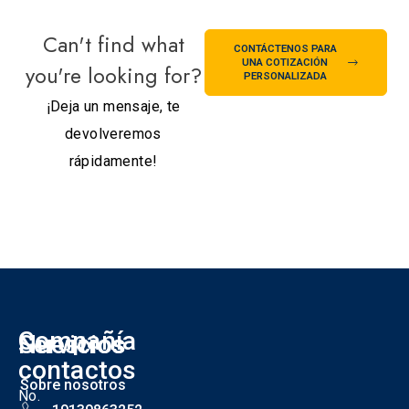
Can't find what
CONTÁCTENOS PARA
UNA COTIZACIÓN
you're looking for?
PERSONALIZADA
¡Deja un mensaje, te
devolveremos
rápidamente!
Compañía
Nuestros
Servicios
S
contactos
Sobre nosotros
No.