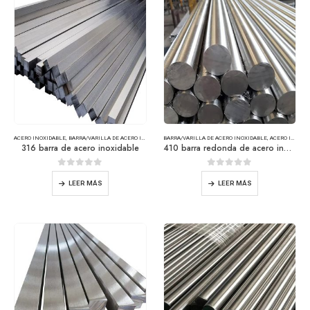
ACERO INOXIDABLE
,
BARRA/VARILLA DE ACERO INOXIDABLE
BARRA/VARILLA DE ACERO INOXIDABLE
,
ACERO INOXIDABLE
316 barra de acero inoxidable
410 barra redonda de acero inoxidable
0
de 5
0
de 5
LEER MÁS
LEER MÁS