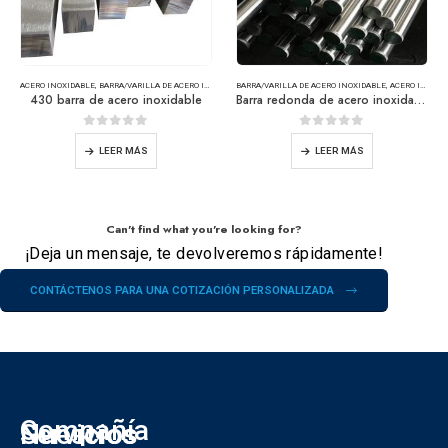
ACERO INOXIDABLE
,
BARRA/VARILLA DE ACERO INOXIDABLE
BARRA/VARILLA DE ACERO INOXIDABLE
,
ACERO INOXIDABLE
430 barra de acero inoxidable
Barra redonda de acero inoxidable
0
de 5
0
de 5
LEER MÁS
LEER MÁS
Can't find what you're looking for?
¡Deja un mensaje, te devolveremos rápidamente!
CONTÁCTENOS PARA UNA COTIZACIÓN PERSONALIZADA
Compañía
Nuestros
Servicios
S