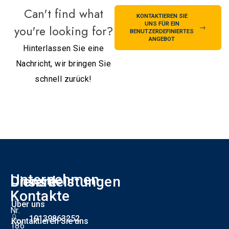
Can't find what
KONTAKTIEREN SIE
UNS FÜR EIN
you're looking for?
BENUTZERDEFINIERTES
ANGEBOT
Hinterlassen Sie eine
Nachricht, wir bringen Sie
schnell zurück!
Unternehmen
Unsere
Dienstleistungen
F
Kontakte
Über uns
Nr.
19139863252
Kontaktieren Sie uns
186