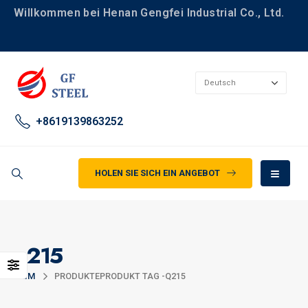
Willkommen bei Henan Gengfei Industrial Co., Ltd.
+8619139863252
HOLEN SIE SICH EIN ANGEBOT
q215
HEIM
PRODUKTE
PRODUKT TAG -
Q215