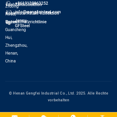
+8619139863252
Edelstahlkollektion
Zidong
info@gengfeisteel.com
Kohlenstoffstahl-Kollektion
Road,
Jenny-
Bezirk
Datenschutzrichtlinie
GFSteel
Guancheng
Hui,
Zhengzhou,
Henan,
China
© Henan Gengfei Industrial Co., Ltd. 2025. Alle Rechte
vorbehalten