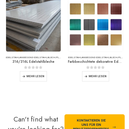
EDELSTAHL
ANWESEND
EDELSTAHLBLECH/PLATTE
EDELSTAHL
ANWESEND
EDELSTAHLBLECH/PLATTE
316/316L Edelstahlbleche
Farbbeschichtete dekorative Edelstahlbleche
0
Von 5
0
Von 5
MEHR LESEN
MEHR LESEN
Can't find what
KONTAKTIEREN SIE
UNS FÜR EIN