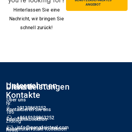
you're looking for?
BENUTZERDEFINIERTES
ANGEBOT
Hinterlassen Sie eine
Nachricht, wir bringen Sie
schnell zurück!
Unternehmen
Unsere
Dienstleistungen
F
Kontakte
Über uns
Nr.
19139863252
Kontaktieren Sie uns
186
+8619139863252
Edelstahlkollektion
Zidong
info@gengfeisteel.com
Kohlenstoffstahl-Kollektion
Road,