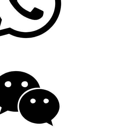
19139863252
o@gengfeisteel.com