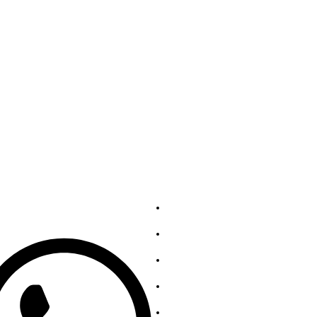
sere Kontakte
Dienstleistunge
139863252
Über uns
Kontaktieren Sie uns
Edelstahlkollektion
Kohlenstoffstahl-Kollektion
Datenschutzrichtlinie