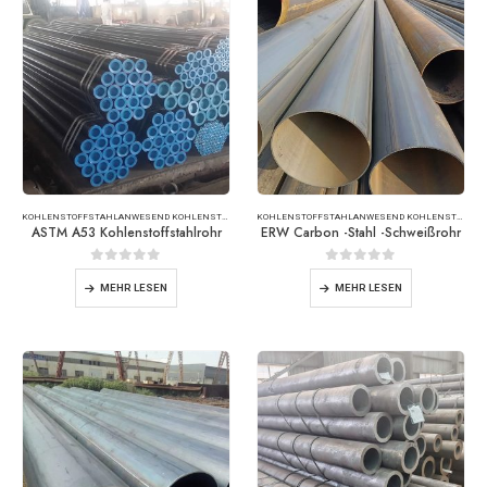
KOHLENSTOFFSTAHL
ANWESEND
KOHLENSTOFFSTAHLROHR
KOHLENSTOFFSTAHL
ANWESEND
KOHLENSTOFFSTAHLROHR
ASTM A53 Kohlenstoffstahlrohr
ERW Carbon -Stahl -Schweißrohr
0
Von 5
0
Von 5
MEHR LESEN
MEHR LESEN