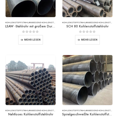
KOHLENSTOFFSTAHL
ANWESEND
KOHLENSTOFFSTAHLROHR
KOHLENSTOFFSTAHL
ANWESEND
KOHLENSTOFFSTAHLROHR
LSAW -Stahlrohr mit großem Durchmesser
SCH 80 Kohlenstoffstahlrohr
0
Von 5
0
Von 5
MEHR LESEN
MEHR LESEN
KOHLENSTOFFSTAHL
ANWESEND
KOHLENSTOFFSTAHLROHR
KOHLENSTOFFSTAHL
ANWESEND
KOHLENSTOFFSTAHLROHR
Nahtloses Kohlenstoffstahlrohr
Spiralgeschweißte Kohlenstoffstahlrohr