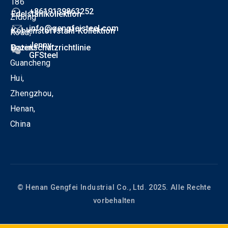
186
+8619139863252
Edelstahlkollektion
Zidong
info@gengfeisteel.com
Kohlenstoffstahl-Kollektion
Road,
Jenny-
Bezirk
Datenschutzrichtlinie
GFSteel
Guancheng
Hui,
Zhengzhou,
Henan,
China
© Henan Gengfei Industrial Co., Ltd. 2025. Alle Rechte
vorbehalten