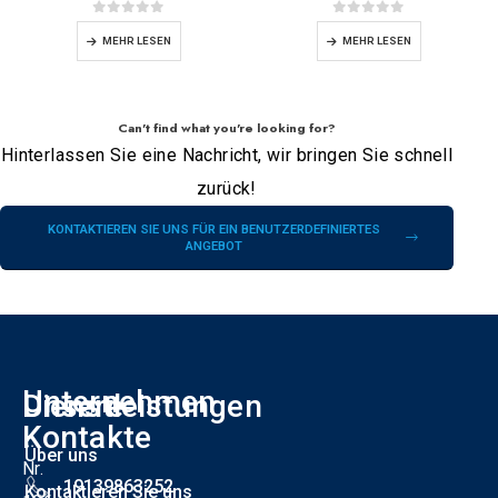
0
Von 5
0
Von 5
MEHR LESEN
MEHR LESEN
Can't find what you're looking for?
Hinterlassen Sie eine Nachricht, wir bringen Sie schnell
zurück!
KONTAKTIEREN SIE UNS FÜR EIN BENUTZERDEFINIERTES
ANGEBOT
Unternehmen
Unsere
Dienstleistungen
F
Kontakte
Über uns
Nr.
19139863252
Kontaktieren Sie uns