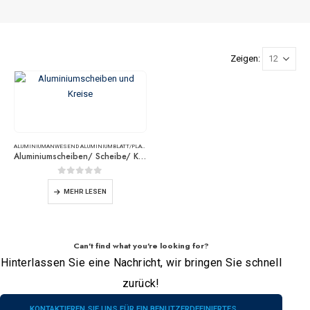
Zeigen:
ALUMINIUM
ANWESEND
ALUMINIUMBLATT/PLATTE
Aluminiumscheiben/ Scheibe/ Kreise/ Wafer
0
Von 5
MEHR LESEN
Can't find what you're looking for?
Hinterlassen Sie eine Nachricht, wir bringen Sie schnell
zurück!
KONTAKTIEREN SIE UNS FÜR EIN BENUTZERDEFINIERTES