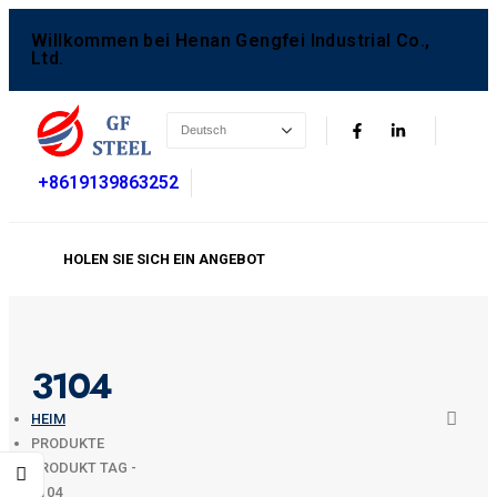
Willkommen bei Henan Gengfei Industrial Co.,
Ltd.
+8619139863252
HOLEN SIE SICH EIN ANGEBOT
3104
HEIM
PRODUKTE
PRODUKT TAG -
3104