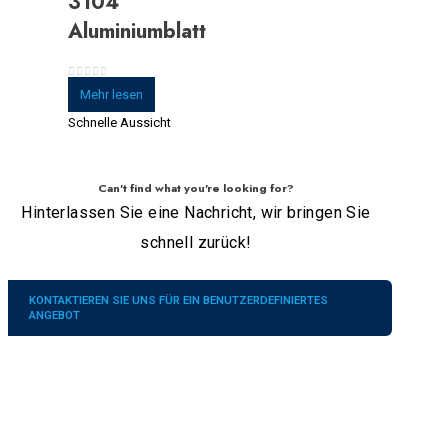
3104
Aluminiumblatt
0
Von 5
Mehr lesen
Schnelle Aussicht
Can't find what you're looking for?
Hinterlassen Sie eine Nachricht, wir bringen Sie
schnell zurück!
KONTAKTIEREN SIE UNS FÜR EIN BENUTZERDEFINIERTES
ANGEBOT