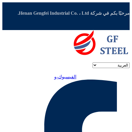
مرحبًا بكم في شركة Henan Gengfei Industrial Co. ، Ltd.
الفيسبوك-و