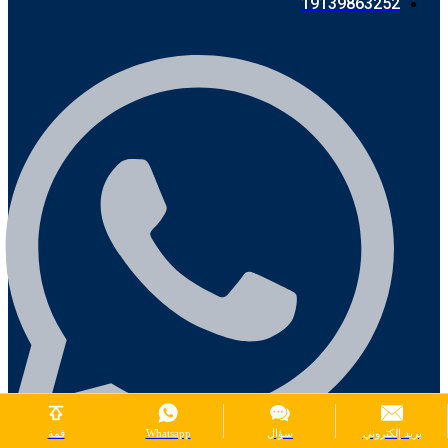
19139863252
بريد إلكتروني
سؤال
Whatsapp
قمة