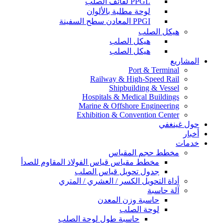
PPGL لفائف الصلب
لوحة مطلية بالألوان
PPGI المعادن سطح السفينة
هيكل الصلب
هيكل الصلب
هيكل الصلب
المشاريع
Port & Terminal
Railway & High-Speed Rail
Shipbuilding & Vessel
Hospitals & Medical Buildings
Marine & Offshore Engineering
Exhibition & Convention Center
حول غينغفي
أخبار
خدمات
مخطط حجم المقياس
مخطط مقياس قياس الفولاذ المقاوم للصدأ
جدول تحويل قياس الصلب
أداة التحويل الكسر / العشري / المتري
آلة حاسبة
حاسبة وزن المعدن
لوحة الصلب
حاسبة طول لوحة الصلب