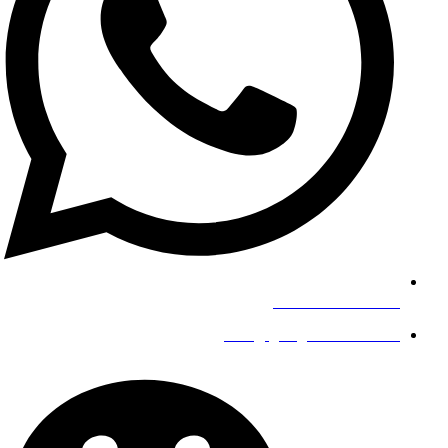
+8619139863252
info@gengfeisteel.com