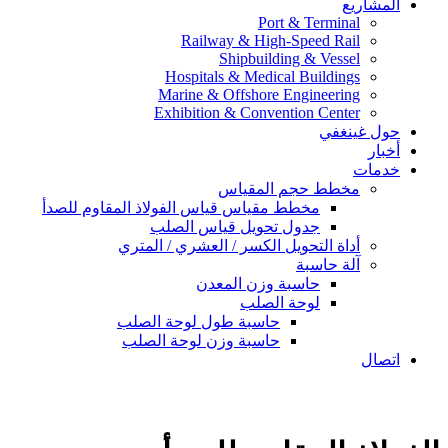
المشاريع
Port & Terminal
Railway & High-Speed Rail
Shipbuilding & Vessel
Hospitals & Medical Buildings
Marine & Offshore Engineering
Exhibition & Convention Center
حول غينغفي
أخبار
خدمات
مخطط حجم المقياس
مخطط مقياس قياس الفولاذ المقاوم للصدأ
جدول تحويل قياس الصلب
أداة التحويل الكسر / العشري / المتري
آلة حاسبة
حاسبة وزن المعدن
لوحة الصلب
حاسبة طول لوحة الصلب
حاسبة وزن لوحة الصلب
اتصال