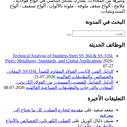
وغيرها من المجالات. يشارك بشكل أساسي في ألواح فولاذية ،
ملامح ، ألواح سقف ملوقة ، ملوثة بالألوان ، ألواح تسقيف ، ألواح
السندوتشات.
البحث في المدونة
الوظائف الحديثة
Technical Analysis of Stainless Steel SS 304 & SS 316L
Pipes: Metallurgy, Standards, and Global Applications
2026-
07-27
الدليل الفني لأنابيب الفولاذ المقاوم للصدأ SS316L: المعادن
والخصائص والتطبيقات العالمية
2026-07-21
الدليل الشامل للقضيب المستدير من الفولاذ الكربوني:
المعادن والدرجات والتطبيقات الصناعية العالمية
2026-07-08
التعليقات الأخيرة
مقعد سعيد
على
مقدمة لتجارة الصلب: كل ما تحتاج إلى
معرفته
شيف دايال كوريل
على
الصلب الكهربائي: الخصائص والأنواع
والتطبيقات والمزايا