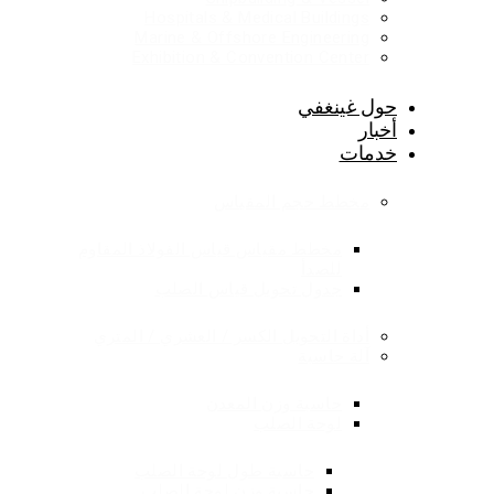
Hospitals & Medical Buildings
Marine & Offshore Engineering
Exhibition & Convention Center
حول غينغفي
أخبار
خدمات
مخطط حجم المقياس
مخطط مقياس قياس الفولاذ المقاوم
للصدأ
جدول تحويل قياس الصلب
أداة التحويل الكسر / العشري / المتري
آلة حاسبة
حاسبة وزن المعدن
لوحة الصلب
حاسبة طول لوحة الصلب
حاسبة وزن لوحة الصلب