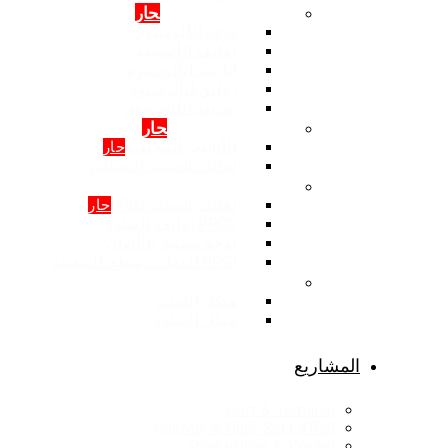
المنتجات: الالمنيوم
حار
ورقة الألومنيوم
لفائف الألمنيوم
أنابيب الألومنيوم
رقائق الألومنيوم
شريط الألومنيوم
المنتجات: المجلفن
حار
الأنابيب المجلفنة
حار
لفائف الصلب المجلفن
المنتجات: اللون المغلفة
لفائف الصلب PPGI
حار
PPGL لفائف الصلب
لوحة مطلية بالألوان
PPGI المعادن سطح السفينة
هيكل الصلب
هيكل الصلب
هيكل الصلب
المشاريع
Port & Terminal
Railway & High-Speed Rail
Shipbuilding & Vessel