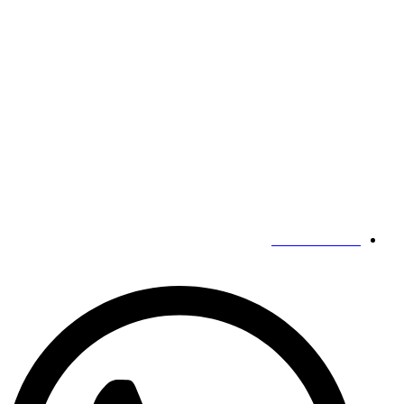
شركة
رقم 186 طريق زيدونغ،
منطقة جوانتشنغ هوي,
تشنغتشو،
خنان،
الصين
اتصالاتنا
19139863252