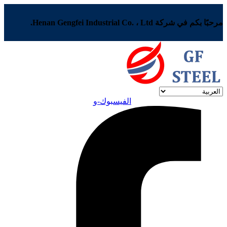
مرحبًا بكم في شركة Henan Gengfei Industrial Co. ، Ltd.
الفيسبوك-و