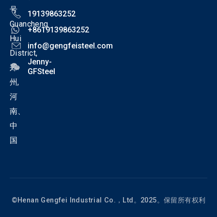
号
19139863252
Guancheng
+8619139863252
Hui
info@gengfeisteel.com
District,
Jenny-
郑
GFSteel
州,
河
南、
中
国
©Henan Gengfei Industrial Co.，Ltd。2025。保留所有权利