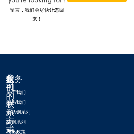
you're looking for?
留言，我们会尽快让您回
来！
公
我
服务
司
们
关于我们
的
联
联系我们
紫
系
不锈钢系列
东
方
路
碳钢系列
式
186
隐私政策