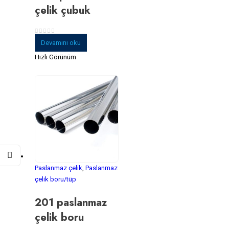
çelik çubuk
0
5 üzerinden
Devamını oku
Hızlı Görünüm
Paslanmaz çelik
,
Paslanmaz
çelik boru/tüp
201 paslanmaz
çelik boru