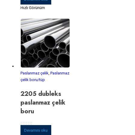
Hızlı Görünüm
Paslanmaz çelik
,
Paslanmaz
çelik boru/tüp
2205 dubleks
paslanmaz çelik
boru
0
5 üzerinden
Devamını oku