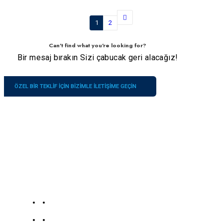
1
2
Can't find what you're looking for?
Bir mesaj bırakın Sizi çabucak geri alacağız!
ÖZEL BIR TEKLIF IÇIN BIZIMLE ILETIŞIME GEÇIN
Şirket
İletişimlerimiz
Hizmetler
19139863252
Hakkımızda
186
Zidong
Bize Ulaşın