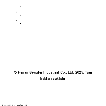
+8619139863252
Yolu,
Paslanmaz Çelik Koleksiyonu
Guancheng
info@gengfeisteel.com
Karbon Çelik Koleksiyonu
Hui
Gizlilik Politikası
Jenny-
Bölgesi,
GFÇelik
Zhengzhou,
Henan,
Çin
© Henan Gengfei Industrial Co., Ltd. 2025. Tüm
hakları saklıdır
Sepetinize eklendi.