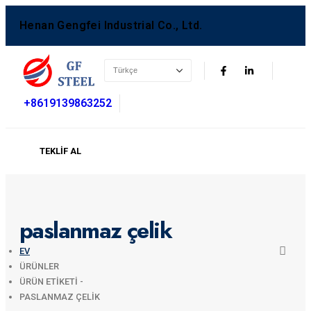
Henan Gengfei Industrial Co., Ltd.
+8619139863252
TEKLIF AL
paslanmaz çelik
EV
ÜRÜNLER
ÜRÜN ETIKETI -
PASLANMAZ ÇELIK