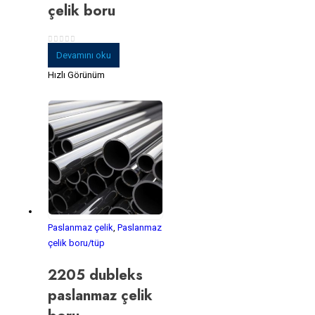
çelik boru
0
5 üzerinden
Devamını oku
Hızlı Görünüm
Paslanmaz çelik
,
Paslanmaz
çelik boru/tüp
2205 dubleks
paslanmaz çelik