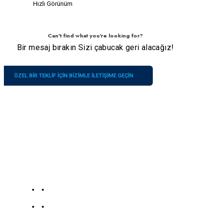
Hızlı Görünüm
Can't find what you're looking for?
Bir mesaj bırakın Sizi çabucak geri alacağız!
ÖZEL BIR TEKLIF IÇIN BIZIMLE ILETIŞIME GEÇIN
Şirket
İletişimlerimiz
Hizmetler
19139863252
Hakkımızda
186
Zidong
Bize Ulaşın
+8619139863252
Yolu,