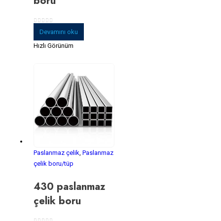
boru
0
5 üzerinden
Devamını oku
Hızlı Görünüm
Paslanmaz çelik
,
Paslanmaz
çelik boru/tüp
430 paslanmaz
çelik boru