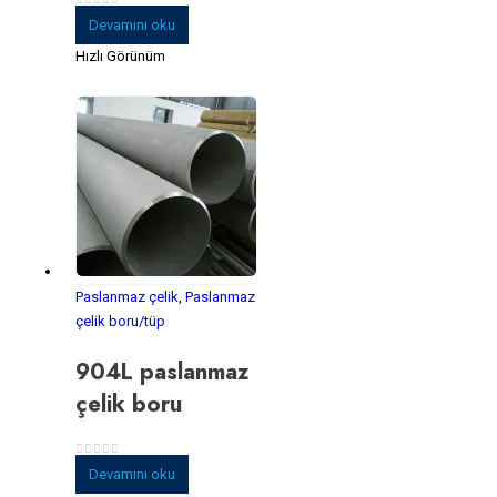
0
5 üzerinden
Devamını oku
Hızlı Görünüm
Paslanmaz çelik
,
Paslanmaz
çelik boru/tüp
904L paslanmaz
çelik boru
0
5 üzerinden
Devamını oku