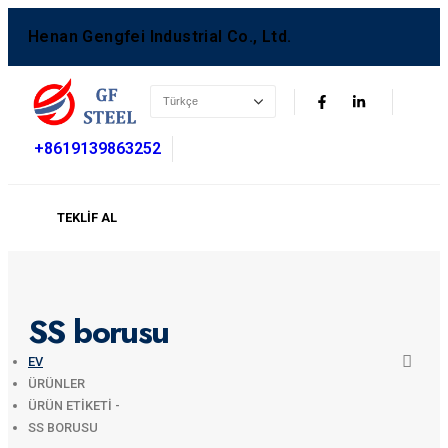
Henan Gengfei Industrial Co., Ltd.
+8619139863252
TEKLIF AL
SS borusu
EV
ÜRÜNLER
ÜRÜN ETIKETI -
SS BORUSU