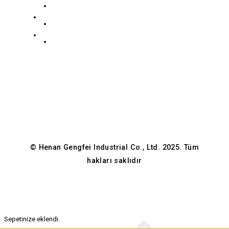
Paslanmaz Çelik Koleksiyonu
Guancheng
info@gengfeisteel.com
Karbon Çelik Koleksiyonu
Hui
Gizlilik Politikası
Jenny-
Bölgesi,
GFÇelik
Zhengzhou,
Henan,
Çin
© Henan Gengfei Industrial Co., Ltd. 2025. Tüm
hakları saklıdır
Sepetinize eklendi.