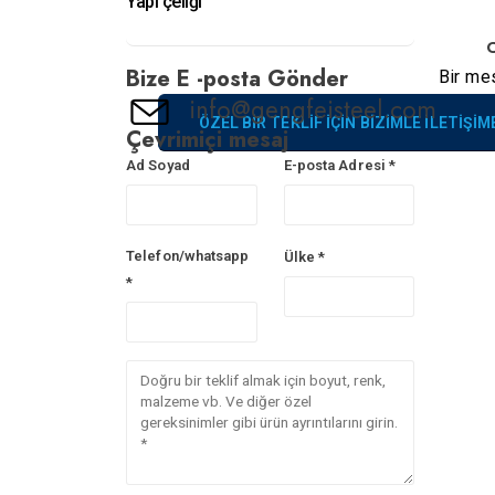
Yapı çeliği
C
Bize E -posta Gönder
Bir mes
info@gengfeisteel.com
ÖZEL BIR TEKLIF IÇIN BIZIMLE ILETIŞIM
Çevrimiçi mesaj
Ad Soyad
E-posta Adresi *
Telefon/whatsapp
Ülke *
*