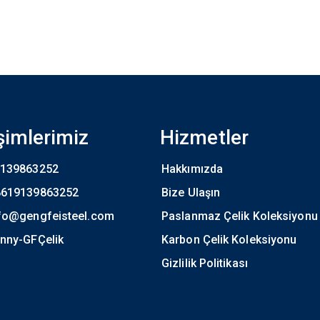
işimlerimiz
Hizmetler
139863252
Hakkımızda
8619139863252
Bize Ulaşın
fo@gengfeisteel.com
Paslanmaz Çelik Koleksiyonu
nny-GFÇelik
Karbon Çelik Koleksiyonu
Gizlilik Politikası