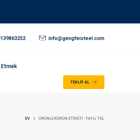
9139863252
info@gengfeisteel.com
 Etmek
TEKLIF AL
EV
ÜRÜNLER
ÜRÜN ETIKETI -
YAYLI TEL