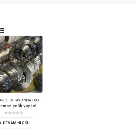
AZ ÇELIK
,
PASLANMAZ ÇELIK TEL
anmaz çelik yay teli
0
5 üzerinden
DEVAMINI OKU