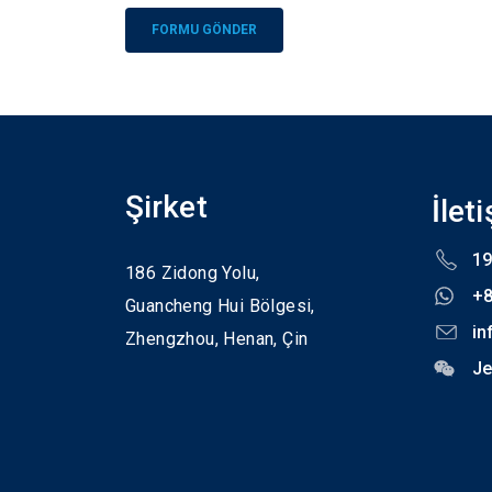
Alternative:
Şirket
İlet
19
186 Zidong Yolu,
+
Guancheng Hui Bölgesi,
in
Zhengzhou,
Henan,
Çin
Je