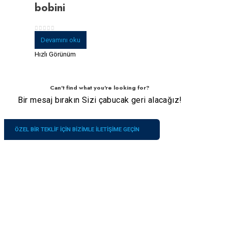
bobini
0
5 üzerinden
Devamını oku
Hızlı Görünüm
Can't find what you're looking for?
Bir mesaj bırakın Sizi çabucak geri alacağız!
ÖZEL BIR TEKLIF IÇIN BIZIMLE ILETIŞIME GEÇIN
Şirket
İletişimlerimiz
Hizmetler