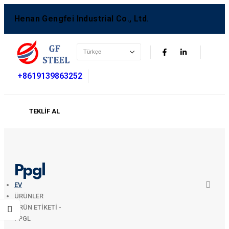
Henan Gengfei Industrial Co., Ltd.
+8619139863252
TEKLIF AL
Ppgl
EV
ÜRÜNLER
ÜRÜN ETIKETI -
PPGL