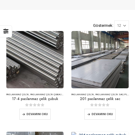
Göstermek:
PASLANMAZ ÇELIK
,
PASLANMAZ ÇELIK ÇUBUK/ÇUBUK
PASLANMAZ ÇELIK
,
PASLANMAZ ÇELIK SAC/PLAKA
17-4 paslanmaz çelik çubuk
201 paslanmaz çelik sac
0
5 üzerinden
0
5 üzerinden
DEVAMINI OKU
DEVAMINI OKU