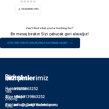
0
5 üzerinden
DEVAMINI OKU
Can't find what you're looking for?
Bir mesaj bırakın Sizi çabucak geri alacağız!
ÖZEL BIR TEKLIF IÇIN BIZIMLE ILETIŞIME GEÇIN
Şirket
İletişimlerimiz
Hizmetler
B
Hakkımızda
19139863252
186
Bize Ulaşın
+8619139863252
Zidong
Paslanmaz Çelik Koleksiyonu
info@gengfeisteel.com
Yolu,