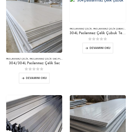
PASLANMAZ ÇELIK
,
PASLANMAZ ÇELIK ÇUBUK/ÇUBUK
304L Paslanmaz Çelik Çubuk Tedarikçisi
0
5 üzerinden
DEVAMINI OKU
PASLANMAZ ÇELIK
,
PASLANMAZ ÇELIK SAC/PLAKA
304/304L Paslanmaz Çelik Sac
0
5 üzerinden
DEVAMINI OKU