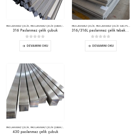
PASLANMAZ ÇELIK
,
PASLANMAZ ÇELIK ÇUBUK/ÇUBUK
PASLANMAZ ÇELIK
,
PASLANMAZ ÇELIK SAC/PLAKA
316 Paslanmaz çelik çubuk
316/316L paslanmaz çelik tabakalar
0
5 üzerinden
0
5 üzerinden
DEVAMINI OKU
DEVAMINI OKU
PASLANMAZ ÇELIK
,
PASLANMAZ ÇELIK ÇUBUK/ÇUBUK
430 paslanmaz çelik çubuk