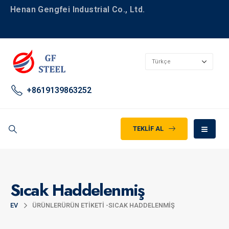
Henan Gengfei Industrial Co., Ltd.
+8619139863252
TEKLIF AL
Sıcak Haddelenmiş
EV
ÜRÜNLER
ÜRÜN ETIKETI -
SICAK HADDELENMIŞ