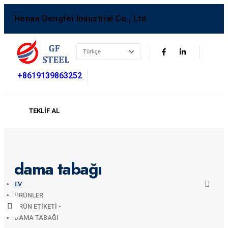
Henan Gengfei Industrial Co., Ltd.
+8619139863252
TEKLIF AL
dama tabağı
EV
ÜRÜNLER
ÜRÜN ETIKETI -
DAMA TABAĞI