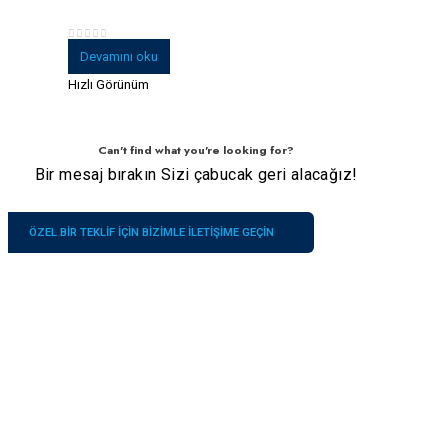
0
5 üzerinden
Devamını oku
Hızlı Görünüm
Can't find what you're looking for?
Bir mesaj bırakın Sizi çabucak geri alacağız!
ÖZEL BIR TEKLIF IÇIN BIZIMLE ILETIŞIME GEÇIN
Şirket
İletişimlerimiz
Hizmetler