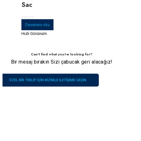
Sac
0
5 üzerinden
Devamını oku
Hızlı Görünüm
Can't find what you're looking for?
Bir mesaj bırakın Sizi çabucak geri alacağız!
ÖZEL BIR TEKLIF IÇIN BIZIMLE ILETIŞIME GEÇIN
Şirket
İletişimlerimiz
Hizmetler