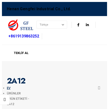
Henan Gengfei Industrial Co., Ltd.
+8619139863252
TEKLIF AL
2A12
EV
ÜRÜNLER
ÜRÜN ETIKETI -
2A12