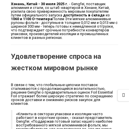
Хэнань, Китай - 30 июля 2025 г.
- Gengfei, поставщик
алюминия и стали, со штаб -квартирой в Хэнане, Китай,
усилила свою приверженность мировым покупателям
путем официального запуска
доступность в складе
из
1060 и 1100 O-темпера
Полем Эти мягкие алюминиевые
рулоны фольги - доступные в толщине 0,012 мм и 0,013 мм с
шириной 300 мм - теперь готовы к немедленной отгрузке,
что подтверждает срочные потребности конвертеров
упаковки, производителей изоляции и промышленных
клиентов в разных регионах.
Удовлетворение спроса на
жестком мировом рынке
В связи с тем, что глобальные цепочки поставок
сталкиваются с продолжающейся волатильностью,
решение Gengfei о предварительных оценок Foil Essential
Foil отражает более широкую стратегию по сокращению
сроков доставки и снижению рисков закупок для
клиентов.
«Клиенты в секторах упаковки и изоляции часто
работают в короткие сроки», - сказал представитель
Gengfei. «Поддержав готовый запас нашего наиболее
востребованного мягкой алюминиевой фольги, мы
можем убедиться, что они получают то, что им нужно,