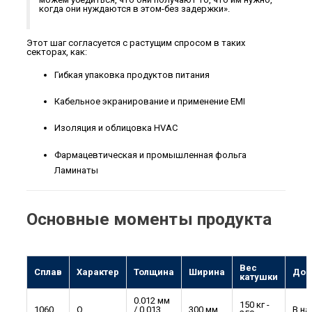
когда они нуждаются в этом-без задержки».
Этот шаг согласуется с растущим спросом в таких
секторах, как:
Гибкая упаковка продуктов питания
Кабельное экранирование и применение EMI
Изоляция и облицовка HVAC
Фармацевтическая и промышленная фольга
Ламинаты
Основные моменты продукта
Вес
Сплав
Характер
Толщина
Ширина
Дос
катушки
0.012 мм
150 кг -
1060
О
/ 0,013
300 мм
В на