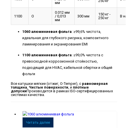
250 кг
мм
0.012 мм
150 кг -
1100
О
/ 0,013
300 мм
В на
250 кг
мм
1060 алюминиевая фольга
: ≥99,6% чистота,
идеальная для глубокого рисунка, композитного
ламинирования и экранирования EMI
1100 алюминиевая фольга
: ≥99,0% чистота с
превосходной коррозионной стойкостью,
подходящей для HVAC, кабельной обертки и общей
фольги
Все катушки мягкие (отжиг, O-Temper), с
равномерная
толщина
,
Чистые поверхности
, и
плотные
допуски
Производится в рамках ISO-сертифицированных
системах качества.
Читать далее