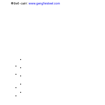
🌐 Веб -сайт:
www.gengfeisteel.com
Компания
Наши
Услуги
контакты
О нас
№
19139863252
186
Связаться с нами
Зидонг
Коллекция нержавеющей стали
+8619139863252
Роуд,
Коллекция углеродистой стали
info@gengfeisteel.com
Гуанчэн
политика конфиденциальности
Хуэйский
Дженни-
район,