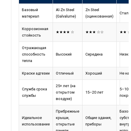
Базовый
Al-Zn Steel
Zn Steel
Сталь
материал
(Galvalume)
(оцинкованная)
Коррозионная
★★★★ ☆
★★★ ☆☆
★★ 
стойкость
Отражающая
способность
Высокий
Середина
Низки
тепла
Краски адгезии
Отличный
Хороший
Не на
25+ лет (на
Служба срока
5–10 л
открытом
15–20 лет
службы
покры
воздухе)
Прибрежные
Базо
Идеальное
крыши,
Общие здания,
субст
использование
открытые
приборы
внутр
панели
испол