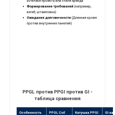
эстетике проекта или стиля бренда
Формирование требований
(например,
изгиб, штамповка)
Ожидания долговечности
(Длинная кровя
против внутренних панелей)
PPGL против PPGI против GI -
таблица сравнения
Особенность
PPGL Coil
Катушка PPGI
GI ка