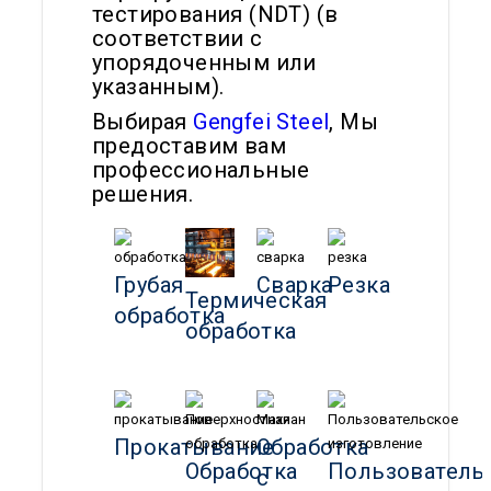
тестирования (NDT) (в
соответствии с
упорядоченным или
указанным).
Выбирая
Gengfei Steel
, Мы
предоставим вам
профессиональные
решения.
Грубая
Сварка
Резка
Термическая
обработка
обработка
Прокатывание
Обработка
Обработка
Пользователь
с