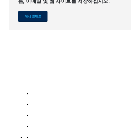
름, 이메일 및 웹 사이트를 저장하십시오.
Alternative:
회
우
서비스
사
리
의
미국 소개
연
186
미국에 연락하세요
락
호
스테인레스 스틸 컬렉션
처
자
탄소강 컬렉션
둥
19139863252
개인 정보 보호 정책
로