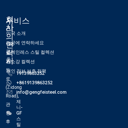
회
우
서비스
사
리
미국 소개
의
연
미국에 연락하세요
186
락
스테인레스 스틸 컬렉션
호
처
자
탄소강 컬렉션
둥
개인 정보 보호 정책
19139863252
로
+8619139863252
(Zidong
info@gengfeisteel.com
Road),
제
관
니-
청
GF
스
후
틸