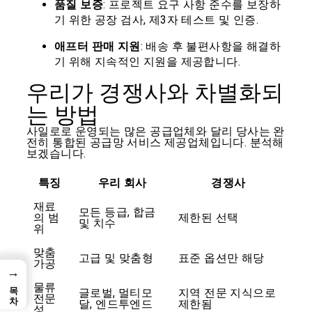
품질 보증
: 프로젝트 요구 사항 준수를 보장하
기 위한 공장 검사, 제3자 테스트 및 인증.
애프터 판매 지원
: 배송 후 불편사항을 해결하
기 위해 지속적인 지원을 제공합니다.
우리가 경쟁사와 차별화되
는 방법
사일로로 운영되는 많은 공급업체와 달리 당사는 완
전히 통합된 공급망 서비스 제공업체입니다. 분석해
보겠습니다.
특징
우리 회사
경쟁사
재료
모든 등급, 합금
의 범
제한된 선택
및 치수
위
맞춤
고급 및 맞춤형
표준 옵션만 해당
가공
→
목차
물류
글로벌, 멀티모
지역 전문 지식으로
전문
달, 엔드투엔드
제한됨
성