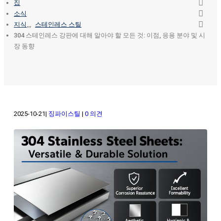
집
소식
지식
,,,
스테인레스 스틸
304 스테인레스 강판에 대해 알아야 할 모든 것: 이점, 응용 분야 및 시
장 동향
2025-10-21
징파이스틸
0 의견