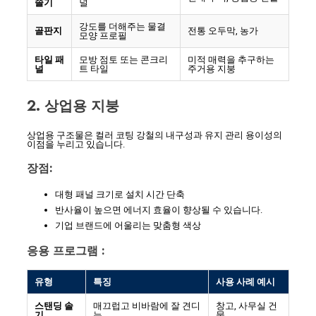
솔기
널
강도를 더해주는 물결
골판지
전통 오두막, 농가
모양 프로필
타일 ​​패
모방 점토 또는 콘크리
미적 매력을 추구하는
널
트 타일
주거용 지붕
2. 상업용 지붕
상업용 구조물은 컬러 코팅 강철의 내구성과 유지 관리 용이성의
이점을 누리고 있습니다.
장점:
대형 패널 크기로 설치 시간 단축
반사율이 높으면 에너지 효율이 향상될 수 있습니다.
기업 브랜드에 어울리는 맞춤형 색상
응용 프로그램 :
유형
특징
사용 사례 예시
스탠딩 솔
매끄럽고 비바람에 잘 견디
창고, 사무실 건
기
는
물