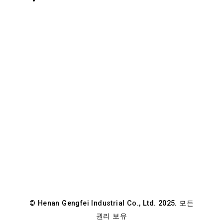
제
후
니-
이
GF
스
구,
틸
정
저
우,
허
난,
중
국
© Henan Gengfei Industrial Co., Ltd. 2025. 모든
권리 보유