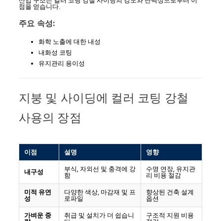
산업 구조는 컬러 코팅 강철 사이딩의 강도와 탄력성으로부터 이
점을 얻습니다.
주요 속성:
화학 노출에 대한 내성
내화성 코팅
유지관리 용이성
지붕 및 사이딩에 컬러 코팅 강철
사용의 장점
이점
설명
영향
부식, 자외선 및 충격에 강
수명 연장, 유지관
내구성
함
리 비용 절감
미적 유연
다양한 색상, 마감재 및 프
향상된 건축 설계
성
로파일
옵션
가벼운 중
취급 및 설치가 더 쉽습니
구조적 지원 비용