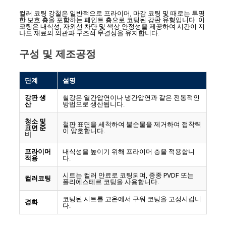
컬러 코팅 강철은 일반적으로 프라이머, 마감 코팅 및 때로는 투명
한 보호 층을 포함하는 페인트 층으로 코팅된 강판 유형입니다. 이
코팅은 내식성, 자외선 차단 및 색상 안정성을 제공하여 시간이 지
나도 재료의 외관과 구조적 무결성을 유지합니다.
구성 및 제조공정
단계
설명
강판 생
철강은 열간압연이나 냉간압연과 같은 전통적인
산
방법으로 생산됩니다.
청소 및
철판 표면을 세척하여 불순물을 제거하여 접착력
표면 준
이 양호합니다.
비
프라이머
내식성을 높이기 위해 프라이머 층을 적용합니
적용
다.
시트는 컬러 안료로 코팅되며, 종종 PVDF 또는
컬러코팅
폴리에스테르 코팅을 사용합니다.
코팅된 시트를 고온에서 구워 코팅을 고정시킵니
경화
다.