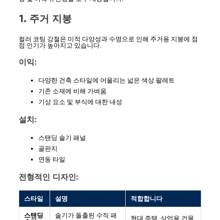
1. 주거 지붕
컬러 코팅 강철은 미적 다양성과 수명으로 인해 주거용 지붕에 점
점 인기가 높아지고 있습니다.
이익:
다양한 건축 스타일에 어울리는 넓은 색상 팔레트
기존 소재에 비해 가벼움
기상 요소 및 부식에 대한 내성
설치:
스탠딩 솔기 패널
골판지
연동 타일
전형적인 디자인:
스타일
설명
적합합니다
스탠딩
솔기가 돌출된 수직 패
현대 주택, 상업용 건물