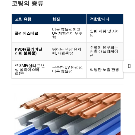
코팅의 종류
코팅 유형
형질
적합합니다
비용 효율적이고
일반 지붕 및 사이
폴리에스테르
UV 저항성이 우수
딩
함
수명이 요구되는
PVDF(폴리비닐
뛰어난 색상 유지
건축 애플리케이
리덴 불화물)
력, 내화학성
션
** SMP(실리콘 변
우수한 UV 안정성,
성 폴리에스테
적당한 노출 환경
비용 효율성
르)**