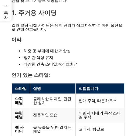
단열 및 보호 기능도 제공합니다.
→
1. 주거용 사이딩
목차
컬러 코팅 강철 사이딩은 유지 관리가 적고 다양한 디자인 옵션으
로 인해 선호됩니다.
이익:
해충 및 부패에 대한 저항성
장기간 색상 유지
다양한 건축 스타일과의 호환성
인기 있는 스타일:
스타일
설명
적합합니다
수직
클래식한 디자인, 간편
현대 주택, 타운하우스
패널
한 설치
수평
식민지 시대의 목장 스타
전통적인 모습
패널
일 주택
랩 사
물 유출을 위한 겹치는
코티지, 방갈로
이딩
패널