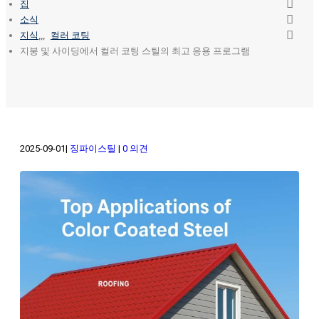
집
소식
지식
,,,
컬러 코팅
지붕 및 사이딩에서 컬러 코팅 스틸의 최고 응용 프로그램
2025-09-01
징파이스틸
0 의견