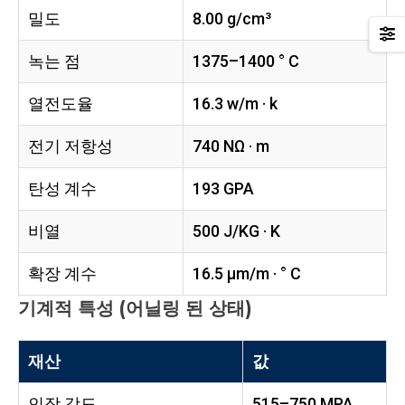
밀도
8.00 g/cm³
녹는 점
1375–1400 ° C
열전도율
16.3 w/m · k
전기 저항성
740 NΩ · m
탄성 계수
193 GPA
비열
500 J/KG · K
확장 계수
16.5 µm/m · ° C
기계적 특성 (어닐링 된 상태)
재산
값
인장 강도
515–750 MPA