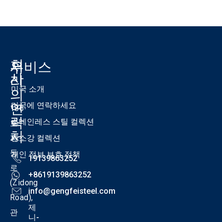
회
우
서비스
사
리
미국 소개
의
연
미국에 연락하세요
186
락
스테인레스 스틸 컬렉션
호
처
자
탄소강 컬렉션
둥
개인 정보 보호 정책
19139863252
로
+8619139863252
(Zidong
info@gengfeisteel.com
Road),
제
관
니-