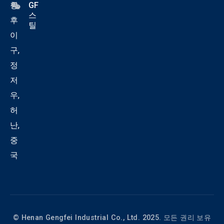
청
GF
스
후
틸
이
구,
정
저
우,
허
난,
중
국
© Henan Gengfei Industrial Co., Ltd. 2025. 모든 권리 보유