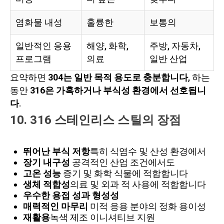
염화물 내성
훌륭한
보통의
일반적인 응용
해양, 화학,
주방, 자동차,
프로그램
의료
일반 산업
요약하면
304는 일반 목적 용도로 충분합니다
, 하는
동안
316은 가혹하거나 부식성 환경에서 선호됩니
다
.
10. 316 스테인리스 스틸의 장점
뛰어난 부식 저항
특히 식염수 및 산성 환경에서
장기 내구성
공격적인 산업 조건에서도
고온 성능
증기 및 화학 식물에 적합합니다
생체 적합성
의료 및 외과 적 사용에 적합합니다
우수한 용접 성과 형성성
매력적인 마무리
미적 응용 분야의 정화 용이성
재활용
녹색 제조 이니셔티브 지원