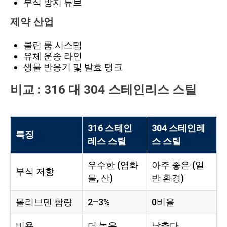
부식 방지 튜브
제약 산업
클린 룸 시스템
유체 운송 라인
생물 반응기 및 발효 탱크
비교 : 316 대 304 스테인리스 스틸
316 스테인
304 스테인레
특징
레스 스틸
스 스틸
우수한 (염화
아주 좋은 (일
부식 저항
물, 산)
반 환경)
몰리브덴 함량
2–3%
0비율
비용
더 높은
낮추다