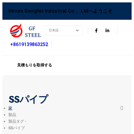
Henan Gengfei Industrial Co.、Ltdへようこそ
+8619139863252
見積もりを取得する
SSパイプ
家
製品
製品タグ -
SSパイプ