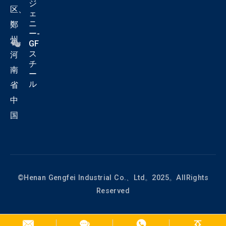
ジ
区、
ェ
ニ
鄭
ー-
州、
GF
ス
河
チ
南
ー
ル
省
中
国
©Henan Gengfei Industrial Co.、Ltd。2025。AllRights
Reserved