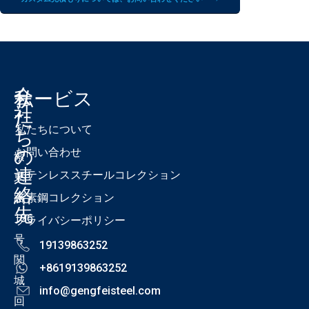
会
私
サービス
社
た
私たちについて
ち
の
お問い合わせ
紫
連
ステンレススチールコレクション
東
絡
路
炭素鋼コレクション
先
186
プライバシーポリシー
号
19139863252
関
+8619139863252
城
info@gengfeisteel.com
回