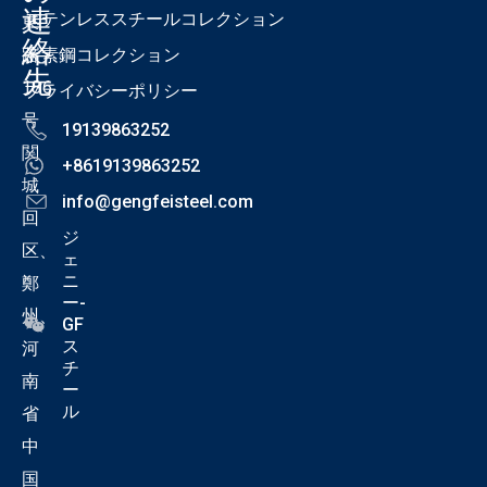
連
ステンレススチールコレクション
東
絡
路
炭素鋼コレクション
先
186
プライバシーポリシー
号
19139863252
関
+8619139863252
城
info@gengfeisteel.com
回
ジ
区、
ェ
ニ
鄭
ー-
州、
GF
ス
河
チ
南
ー
ル
省
中
国