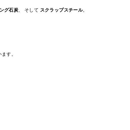
ング石炭
、 そして
スクラップスチール
。
います。
。