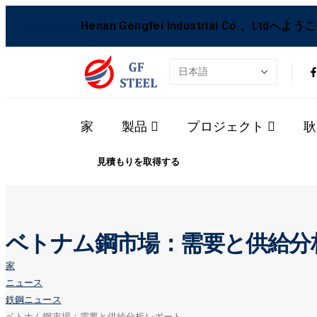
Henan Gengfei Industrial Co.、Ltdへよう
家
製品
プロジェクト
耿
見積もりを取得する
ベトナム鋼市場：需要と供給分
家
ニュース
鉄鋼ニュース
ベトナム鋼市場：需要と供給分析レポート