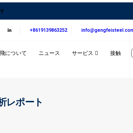
こそ
+8619139863252
info@gengfeisteel.co
飛について
ニュース
サービス
接触
析レポート