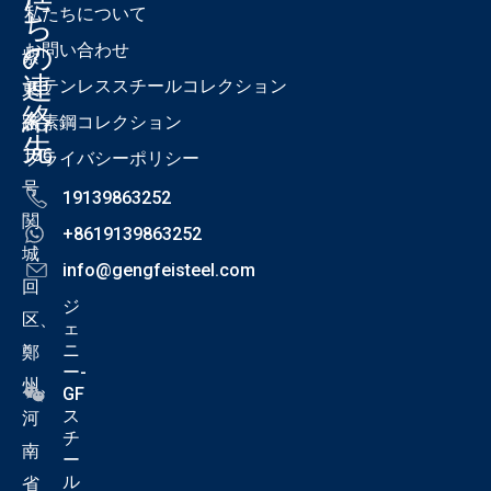
私たちについて
ち
の
お問い合わせ
紫
連
ステンレススチールコレクション
東
絡
路
炭素鋼コレクション
先
186
プライバシーポリシー
号
19139863252
関
+8619139863252
城
info@gengfeisteel.com
回
ジ
区、
ェ
ニ
鄭
ー-
州、
GF
ス
河
チ
南
ー
ル
省