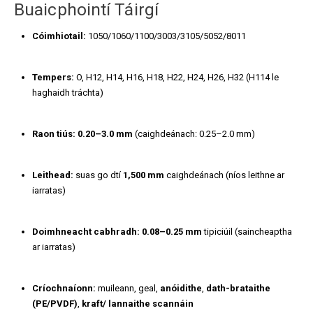
Buaicphointí Táirgí
Cóimhiotail:
1050/1060/1100/3003/3105/5052/8011
Tempers:
O, H12, H14, H16, H18, H22, H24, H26, H32 (H114 le
haghaidh tráchta)
Raon tiús:
0.20–3.0 mm
(caighdeánach: 0.25–2.0 mm)
Leithead:
suas go dtí
1,500 mm
caighdeánach (níos leithne ar
iarratas)
Doimhneacht cabhradh:
0.08–0.25 mm
tipiciúil (saincheaptha
ar iarratas)
Críochnaíonn:
muileann, geal,
anóidithe
,
dath-brataithe
(PE/PVDF)
,
kraft/ lannaithe scannáin