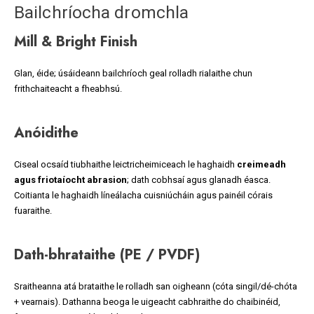
Bailchríocha dromchla
Mill & Bright Finish
Glan, éide; úsáideann bailchríoch geal rolladh rialaithe chun
frithchaiteacht a fheabhsú.
Anóidithe
Ciseal ocsaíd tiubhaithe leictricheimiceach le haghaidh
creimeadh
agus friotaíocht abrasion
; dath cobhsaí agus glanadh éasca.
Coitianta le haghaidh líneálacha cuisniúcháin agus painéil córais
fuaraithe.
Dath-bhrataithe (PE / PVDF)
Sraitheanna atá brataithe le rolladh san oigheann (cóta singil/dé-chóta
+ vearnais). Dathanna beoga le uigeacht cabhraithe do chaibinéid,