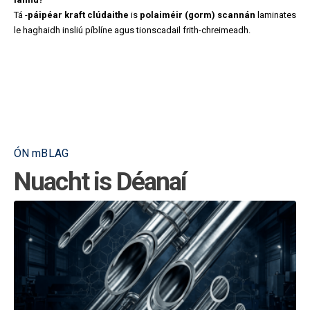
Tá -
páipéar kraft clúdaithe
is
polaiméir (gorm) scannán
laminates
le haghaidh insliú píblíne agus tionscadail frith-chreimeadh.
ÓN mBLAG
Nuacht is Déanaí