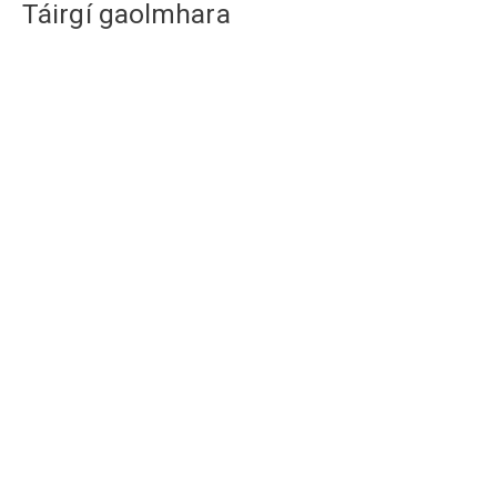
Táirgí gaolmhara