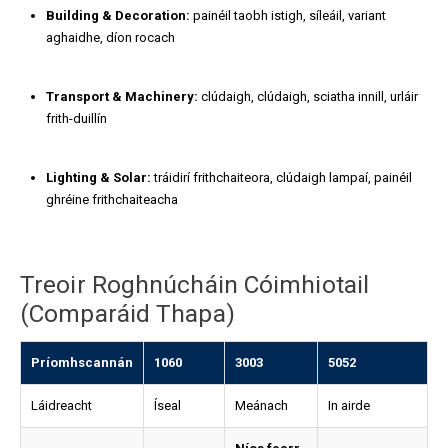
Building & Decoration:
painéil taobh istigh, síleáil, variant
aghaidhe, díon rocach
Transport & Machinery:
clúdaigh, clúdaigh, sciatha innill, urláir
frith-duillín
Lighting & Solar:
tráidirí frithchaiteora, clúdaigh lampaí, painéil
ghréine frithchaiteacha
Treoir Roghnúcháin Cóimhiotail
(Comparáid Thapa)
Príomhscannán
1060
3003
5052
Láidreacht
Íseal
Meánach
In airde