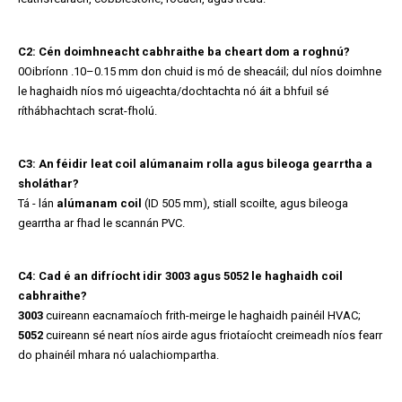
C2: Cén doimhneacht cabhraithe ba cheart dom a roghnú?
0Oibríonn .10–0.15 mm don chuid is mó de sheacáil; dul níos doimhne
le haghaidh níos mó uigeachta/dochtachta nó áit a bhfuil sé
ríthábhachtach scrat-fholú.
C3: An féidir leat coil alúmanaim rolla agus bileoga gearrtha a
sholáthar?
Tá - lán
alúmanam coil
(ID 505 mm), stiall scoilte, agus bileoga
gearrtha ar fhad le scannán PVC.
C4: Cad é an difríocht idir 3003 agus 5052 le haghaidh coil
cabhraithe?
3003
cuireann eacnamaíoch frith-meirge le haghaidh painéil HVAC;
5052
cuireann sé neart níos airde agus friotaíocht creimeadh níos fearr
do phainéil mhara nó ualachiompartha.