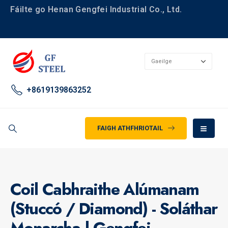
Fáilte go Henan Gengfei Industrial Co., Ltd.
+8619139863252
FAIGH ATHFHRIOTAIL
Coil Cabhraithe Alúmanam
(Stuccó / Diamond) - Soláthar