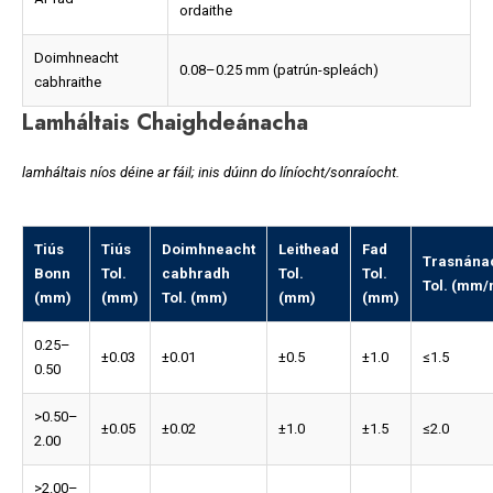
ordaithe
Doimhneacht
0.08–0.25 mm (patrún-spleách)
cabhraithe
Lamháltais Chaighdeánacha
lamháltais níos déine ar fáil; inis dúinn do líníocht/sonraíocht.
Tiús
Tiús
Doimhneacht
Leithead
Fad
Trasnána
Bonn
Tol.
cabhradh
Tol.
Tol.
Tol. (mm/
(mm)
(mm)
Tol. (mm)
(mm)
(mm)
0.25–
±0.03
±0.01
±0.5
±1.0
≤1.5
0.50
>0.50–
±0.05
±0.02
±1.0
±1.5
≤2.0
2.00
>2.00–