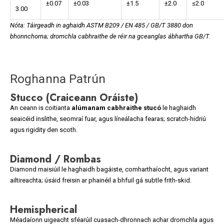
±0.07
±0.03
±1.5
±2.0
≤2.0
3.00
Nóta: Táirgeadh in aghaidh ASTM B209 / EN 485 / GB/T 3880 don
bhonnchorna; dromchla cabhraithe de réir na gceanglas ábhartha GB/T.
Roghanna Patrún
Stucco (Craiceann Oráiste)
An ceann is coitianta
alúmanam cabhraithe stucó
le haghaidh
seaicéid inslithe, seomraí fuar, agus líneálacha fearas; scratch-hidriú
agus rigidity den scoth.
Diamond / Rombas
Diamond maisiúil le haghaidh bagáiste, comharthaíocht, agus variant
ailtireachta; úsáid freisin ar phainéil a bhfuil gá subtle frith-skid.
Hemispherical
Méadaíonn uigeacht sféarúil cuasach-dhronnach achar dromchla agus