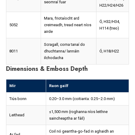
seomraí fuar
H22/H24/H26
Mara, friotaíocht ard
Ó, H32/H34,
5052
creimeadh, tread neart níos
H114 (treo)
airde
Scragall, corna tanaí do
8011
dhuchtanna/ lannáin
Ó, H18/H22
ilchodacha
Dimensions & Emboss Depth
Mír
Raon gailf
Tiús bonn
0.20–3.0 mm (coitianta: 0.25–2.0 mm)
≤1,500 mm (roghanna níos leithne
Leithead
saincheaptha ar fáil)
Coil nó gearrtha-go-fad in aghaidh an
Ar fad