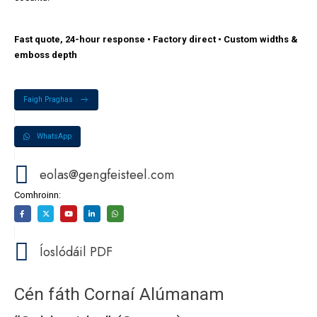
Fast quote, 24-hour response • Factory direct • Custom widths &
emboss depth
Faigh Praghas
WhatsApp
eolas@gengfeisteel.com
Comhroinn:
Íoslódáil PDF
Cén fáth Cornaí Alúmanam