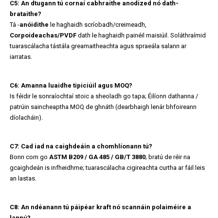
C5: An dtugann tú cornaí cabhraithe anodized nó dath-
brataithe?
Tá -
anóidithe
le haghaidh scríobadh/creimeadh,
Corpoideachas/PVDF
dath le haghaidh painéil maisiúil. Soláthraímid
tuarascálacha tástála greamaitheachta agus spraeála salann ar
iarratas.
C6: Amanna luaidhe tipiciúil agus MOQ?
Is féidir le sonraíochtaí stoic a sheoladh go tapa; Éilíonn dathanna /
patrúin saincheaptha MOQ de ghnáth (dearbhaigh lenár bhfoireann
díolacháin).
C7: Cad iad na caighdeáin a chomhlíonann tú?
Bonn corn go
ASTM B209 / GA 485 / GB/T 3880
; bratú de réir na
gcaighdeán is infheidhme; tuarascálacha cigireachta curtha ar fáil leis
an lastas.
C8: An ndéanann tú páipéar kraft nó scannáin polaiméire a
lannú?