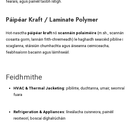
fearais, agus painéil taobh istigh.
Páipéar Kraft / Laminate Polymer
Hot-nasctha
páipéar kraft
nó
scannáin polaiméire
(m.sh., scannán
cosanta gorm, lannáin frith-chreimeadh) le haghaidh seaicéid píblíne i
scaglanna, stáisiúin chumhachta agus áiseanna ceimiceacha;
feabhsaíonn bacainn agus láimhseáil.
Feidhmithe
HVAC & Thermal Jacketing:
píblínte, duchtanna, umair, seomraí
fuara
Refrigeration & Appliances:
líneálacha cuisneora, painéil
reoiteoirí, boscaí díghalrúcháin