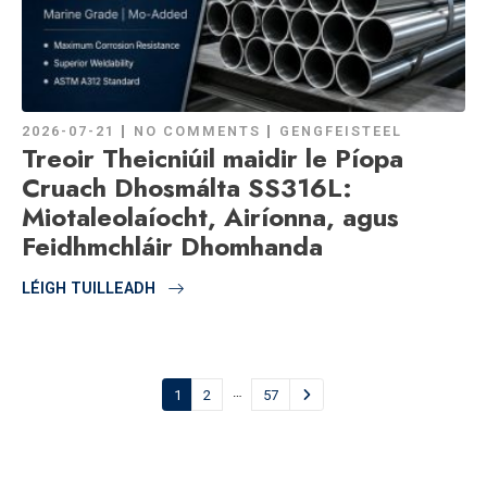
2026-07-21
NO COMMENTS
GENGFEISTEEL
Treoir Theicniúil maidir le Píopa
Cruach Dhosmálta SS316L:
Miotaleolaíocht, Airíonna, agus
Feidhmchláir Dhomhanda
LÉIGH TUILLEADH
…
1
2
57