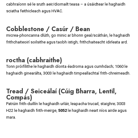
cabhraíonn sé le sruth aeir/diomailt teasa – a úsáidtear le haghaidh
sciatha feithicleach agus HVAC.
Cobblestone / Casúr / Bean
micrea-phoncanna dlúth, go minic ar bhonn geal/scáthán, le haghaidh
frithchaiteoirí soilsithe agus taobh istigh; frithchaiteacht idirleata ard.
roctha (cabhraithe)
Tonn próifílithe le haghaidh díonta éadroma agus cumhdach; 1060 le
haghaidh ginearálta, 3003 le haghaidh timpeallachtaí frith-chreimeadh.
Tread / Seiceálaí (Cúig Bharra, Lentil,
Compás)
Patrúin frith-duillín le haghaidh urláir, leapacha trucail, staighre; 3003
H22 le haghaidh frith-meirge,
5052
le haghaidh neart níos airde agus
mara.