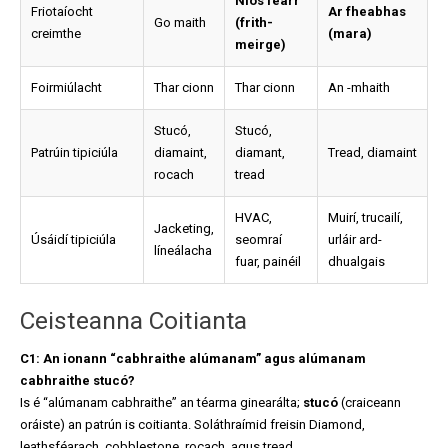
Níos fearr
Friotaíocht
Ar fheabhas
Go maith
(frith-
creimthe
(mara)
meirge)
Foirmiúlacht
Thar cionn
Thar cionn
An -mhaith
Stucó,
Stucó,
Patrúin tipiciúla
diamaint,
diamant,
Tread, diamaint
rocach
tread
HVAC,
Muirí, trucailí,
Jacketing,
Úsáidí tipiciúla
seomraí
urláir ard-
líneálacha
fuar, painéil
dhualgais
Ceisteanna Coitianta
C1: An ionann “cabhraithe alúmanam” agus alúmanam
cabhraithe stucó?
Is é “alúmanam cabhraithe” an téarma ginearálta;
stucó
(craiceann
oráiste) an patrún is coitianta. Soláthraímid freisin Diamond,
leathsféarach, cobblestone, rocach, agus tread.