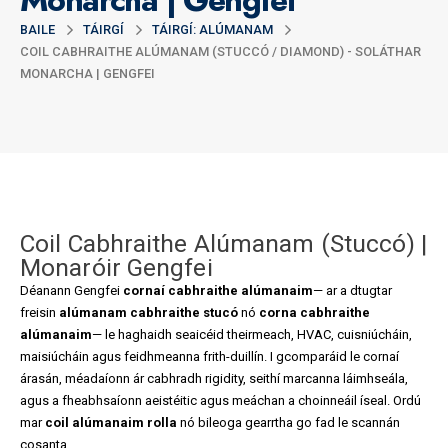
Monarcha | Gengfei
BAILE
TÁIRGÍ
TÁIRGÍ: ALÚMANAM
COIL CABHRAITHE ALÚMANAM (STUCCÓ / DIAMOND) - SOLÁTHAR
MONARCHA | GENGFEI
Coil Cabhraithe Alúmanam (Stuccó) |
Monaróir Gengfei
Déanann Gengfei
cornaí cabhraithe alúmanaim
— ar a dtugtar
freisin
alúmanam cabhraithe stucó
nó
corna cabhraithe
alúmanaim
— le haghaidh seaicéid theirmeach, HVAC, cuisniúcháin,
maisiúcháin agus feidhmeanna frith-duillín. I gcomparáid le cornaí
árasán, méadaíonn ár cabhradh rigidity, seithí marcanna láimhseála,
agus a fheabhsaíonn aeistéitic agus meáchan a choinneáil íseal. Ordú
mar
coil alúmanaim rolla
nó bileoga gearrtha go fad le scannán
cosanta.