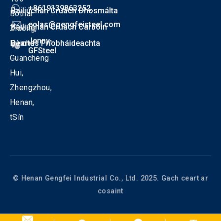
+8619139863252
Bailiúchán Cruach Dhosmálta
Bóthar
eolas@gengfeisteel.com
Bailiúchán Cruach Carbóin
Zidong,
Jenny-
Dúiche
Beartas Príobháideachta
GFSteel
Guancheng
Hui,
Zhengzhou,
Henan,
tSín
© Henan Gengfei Industrial Co., Ltd. 2025. Gach ceart ar
cosaint