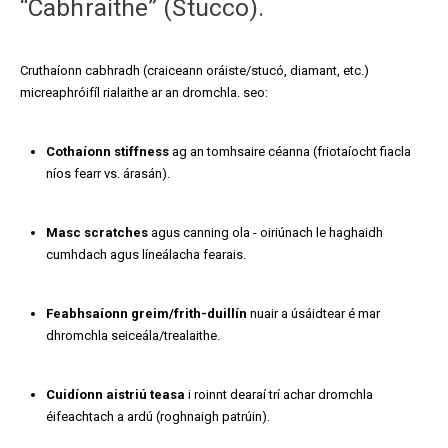
“Cabhraithe” (Stucco).
Cruthaíonn cabhradh (craiceann oráiste/stucó, diamant, etc.)
micreaphróifíl rialaithe ar an dromchla. seo:
Cothaíonn stiffness
ag an tomhsaire céanna (friotaíocht fiacla
níos fearr vs. árasán).
Masc scratches
agus canning ola - oiriúnach le haghaidh
cumhdach agus líneálacha fearais.
Feabhsaíonn greim/frith-duillín
nuair a úsáidtear é mar
dhromchla seiceála/trealaithe.
Cuidíonn aistriú teasa
i roinnt dearaí trí achar dromchla
éifeachtach a ardú (roghnaigh patrúin).