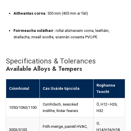
Aitheantas corna:
505 mm (405 mm ar fáil)
Foirmeacha soláthair:
rollaí alúmanaim corna, leatháin,
stiallacha, imeall scoilte, scannán cosanta PVC/PE
Specifications & Tolerances
Available Alloys & Tempers
Roghanna
Cóimhiotal
Cás Úsáide tipiciúla
Teocht
Cumhdach, seaicéad
Ó, H12–H26,
1050/1060/1100
inslithe, línéar fearais
H32
O,
Frith-meirge, painéil HVAC,
3003/3105
H14/H16/H18,