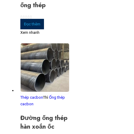
ống thép
0
trong số 5
Đọc thêm
Xem nhanh
Thép cacbon
Thì
Ống thép
cacbon
Đường ống thép
hàn xoắn ốc