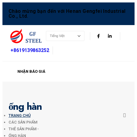
Chào mừng bạn đến với Henan Gengfei Industrial
Co., Ltd.
+8619139863252
NHẬN BÁO GIÁ
ống hàn
TRANG CHỦ
CÁC SẢN PHẨM
THẺ SẢN PHẨM -
ỐNG HÀN