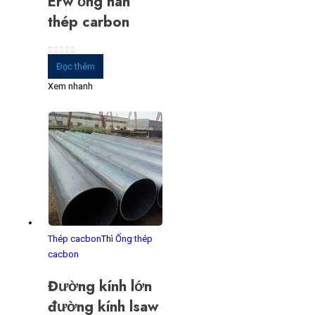
Erw ống hàn
thép carbon
0
trong số 5
Đọc thêm
Xem nhanh
Thép cacbon
Thì
Ống thép
cacbon
Đường kính lớn
đường kính lsaw