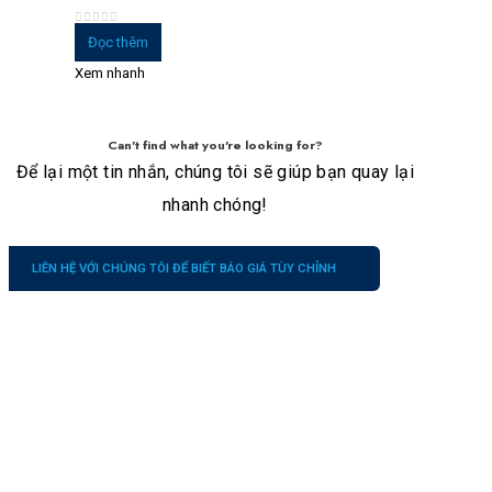
0
trong số 5
Đọc thêm
Xem nhanh
Can't find what you're looking for?
Để lại một tin nhắn, chúng tôi sẽ giúp bạn quay lại
nhanh chóng!
LIÊN HỆ VỚI CHÚNG TÔI ĐỂ BIẾT BÁO GIÁ TÙY CHỈNH
Công
Liên
Dịch vụ
ty