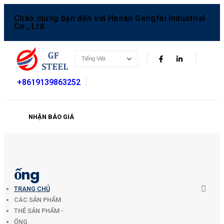
Chào mừng bạn đến với Henan Gengfei Industrial
Co., Ltd.
+8619139863252
NHẬN BÁO GIÁ
ống
TRANG CHỦ
CÁC SẢN PHẨM
THẺ SẢN PHẨM -
ỐNG