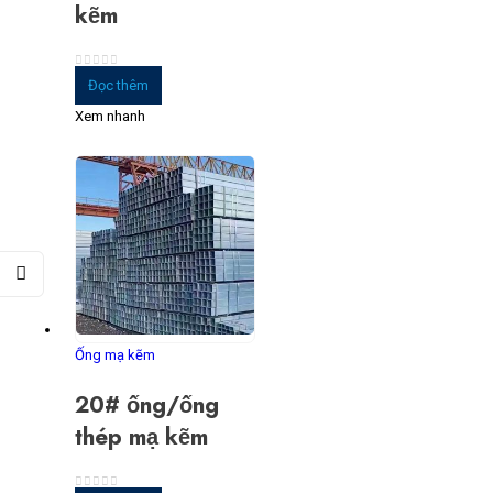
kẽm
0
trong số 5
Đọc thêm
Xem nhanh
Ống mạ kẽm
20# ống/ống
thép mạ kẽm