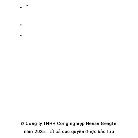
Chính sách bảo mật
Quận
+8619139863252
Quan
info@gengfeisteel.com
Thành
Hội,
Jenny-
Trịnh
GFSteel
Châu,
Hà
Nam,
Trung
Quốc
© Công ty TNHH Công nghiệp Henan Gengfei
năm 2025. Tất cả các quyền được bảo lưu