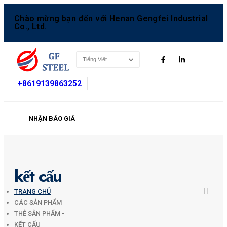
Chào mừng bạn đến với Henan Gengfei Industrial
Co., Ltd.
+8619139863252
NHẬN BÁO GIÁ
kết cấu
TRANG CHỦ
CÁC SẢN PHẨM
THẺ SẢN PHẨM -
KẾT CẤU