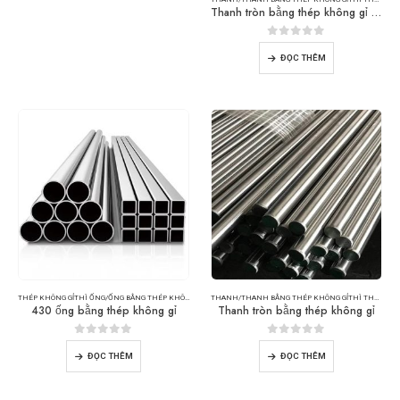
Thanh tròn bằng thép không gỉ 410
0
trong số 5
ĐỌC THÊM
THÉP KHÔNG GỈ
THÌ
ỐNG/ỐNG BẰNG THÉP KHÔNG GỈ
THANH/THANH BẰNG THÉP KHÔNG GỈ
THÌ
THÉP KHÔNG GỈ
430 ống bằng thép không gỉ
Thanh tròn bằng thép không gỉ
0
trong số 5
0
trong số 5
ĐỌC THÊM
ĐỌC THÊM