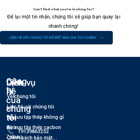
Can't find what you're looking for?
Để lại một tin nhắn, chúng tôi sẽ giúp bạn quay lại
nhanh chóng!
LIÊN HỆ VỚI CHÚNG TÔI ĐỂ BIẾT BÁO GIÁ TÙY CHỈNH
Công
Liên
Dịch vụ
T
ty
hệ
Về chúng tôi
của
chúng
Liên hệ với chúng tôi
Số
tôi
Bộ sưu tập thép không gỉ
186
đường
Bộ sưu tập thép cacbon
19139863252
Zidong,
Chính sách bảo mật