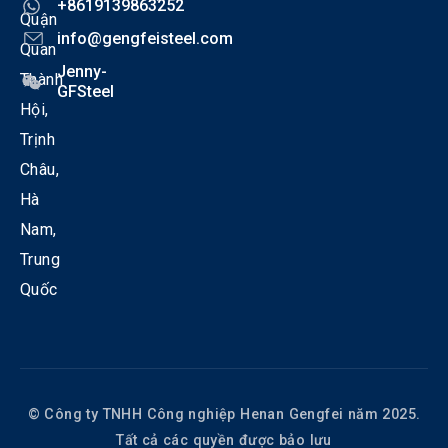
+8619139863252
Quận
info@gengfeisteel.com
Quan
Jenny-
Thành
GFSteel
Hội,
Trịnh
Châu,
Hà
Nam,
Trung
Quốc
© Công ty TNHH Công nghiệp Henan Gengfei năm 2025.
Tất cả các quyền được bảo lưu