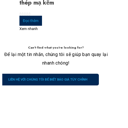
thép mạ kẽm
0
trong số 5
Đọc thêm
Xem nhanh
Can't find what you're looking for?
Để lại một tin nhắn, chúng tôi sẽ giúp bạn quay lại
nhanh chóng!
LIÊN HỆ VỚI CHÚNG TÔI ĐỂ BIẾT BÁO GIÁ TÙY CHỈNH