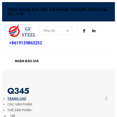
Chào mừng bạn đến với Henan Gengfei Industrial
Co., Ltd.
+8619139863252
NHẬN BÁO GIÁ
Q345
TRANG CHỦ
CÁC SẢN PHẨM
THẺ SẢN PHẨM -
Q345