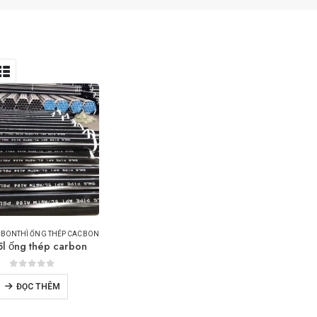
CBON
THÌ
ỐNG THÉP CACBON
5l ống thép carbon
0
trong số 5
ĐỌC THÊM