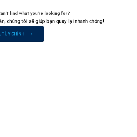
an't find what you're looking for?
hắn, chúng tôi sẽ giúp bạn quay lại nhanh chóng!
Á TÙY CHỈNH