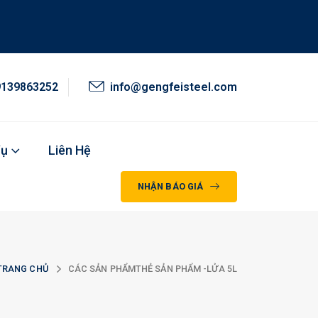
9139863252
info@gengfeisteel.com
Vụ
Liên Hệ
NHẬN BÁO GIÁ
TRANG CHỦ
CÁC SẢN PHẨM
THẺ SẢN PHẨM -
LỬA 5L