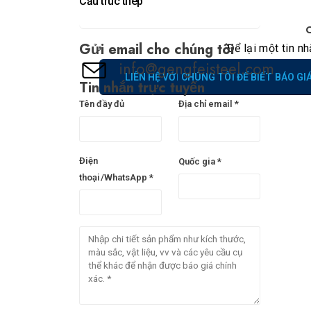
Cấu trúc thép
C
Gửi email cho chúng tôi
Để lại một tin n
info@gengfeisteel.com
LIÊN HỆ VỚI CHÚNG TÔI ĐỂ BIẾT BÁO GI
Tin nhắn trực tuyến
Tên đầy đủ
Địa chỉ email *
Điện
Quốc gia *
thoại/WhatsApp *