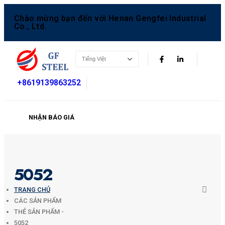
Chào mừng bạn đến với Henan Gengfei Industrial
Co., Ltd.
+8619139863252
NHẬN BÁO GIÁ
5052
TRANG CHỦ
CÁC SẢN PHẨM
THẺ SẢN PHẨM -
5052