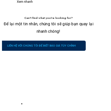
Xem nhanh
Can't find what you're looking for?
Để lại một tin nhắn, chúng tôi sẽ giúp bạn quay lại
nhanh chóng!
LIÊN HỆ VỚI CHÚNG TÔI ĐỂ BIẾT BÁO GIÁ TÙY CHỈNH
Công
Liên
Dịch vụ
ty
hệ
của
Về chúng tôi
chúng
Số