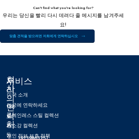
Can't find what you're looking for?
우리는 당신을 빨리 다시 데려다 줄 메시지를 남겨주세
요!
맞춤 견적을 받으려면 저희에게 연락하십시오
회
우
서비스
사
리
미국 소개
의
연
미국에 연락하세요
186
락
스테인레스 스틸 컬렉션
호
처
자
탄소강 컬렉션
둥
개인 정보 보호 정책
19139863252