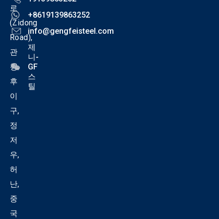
로
+8619139863252
(Zidong
info@gengfeisteel.com
Road),
제
관
니-
청
GF
스
후
틸
이
구,
정
저
우,
허
난,
중
국