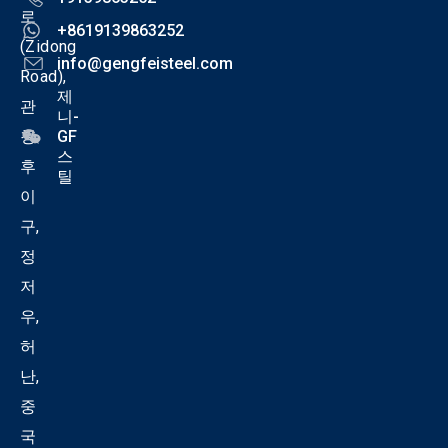
로
+8619139863252
(Zidong
info@gengfeisteel.com
Road),
제
관
니-
청
GF
스
후
틸
이
구,
정
저
우,
허
난,
중
국