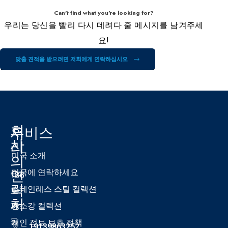
Can't find what you're looking for?
우리는 당신을 빨리 다시 데려다 줄 메시지를 남겨주세
요!
맞춤 견적을 받으려면 저희에게 연락하십시오
회
우
서비스
사
리
미국 소개
의
연
미국에 연락하세요
186
락
스테인레스 스틸 컬렉션
호
처
자
탄소강 컬렉션
둥
개인 정보 보호 정책
19139863252