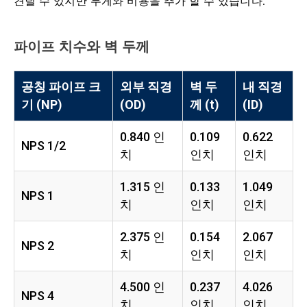
견딜 수 있지만 무게와 비용을 추가 할 수 있습니다.
파이프 치수와 벽 두께
공칭 파이프 크
외부 직경
벽 두
내 직경
기 (NP)
(OD)
께 (t)
(ID)
0.840 인
0.109
0.622
NPS 1/2
치
인치
인치
1.315 인
0.133
1.049
NPS 1
치
인치
인치
2.375 인
0.154
2.067
NPS 2
치
인치
인치
4.500 인
0.237
4.026
NPS 4
치
인치
인치