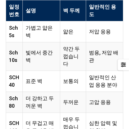
일정
일반적인 용
설명
벽 두께
번호
도
Sch
가볍고 얇은
얇은
저압 응용
5s
벽
약간 두
Sch
빛에서 중간
범용, 저압 배
껍습니
10s
벽
관
다
SCH
일반적인 산
표준 벽
보통의
40
업 응용 분야
Sch
더 강하고 두
두꺼운
고압 응용
80
꺼운 벽
매우 두
SCH
더 무겁고 매
심한 압력 및
껍습니